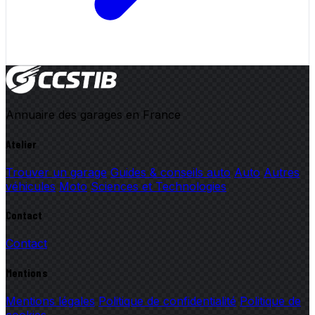
Annuaire des garages en France
Atelier
Trouver un garage
Guides & conseils auto
Auto
Autres
véhicules
Moto
Sciences et Technologies
Contact
Contact
Mentions
Mentions légales
Politique de confidentialité
Politique de
cookies