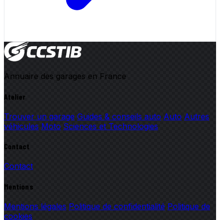
Annuaire des garages en France
Atelier
Trouver un garage
Guides & conseils auto
Auto
Autres
véhicules
Moto
Sciences et Technologies
Contact
Contact
Mentions
Mentions légales
Politique de confidentialité
Politique de
cookies