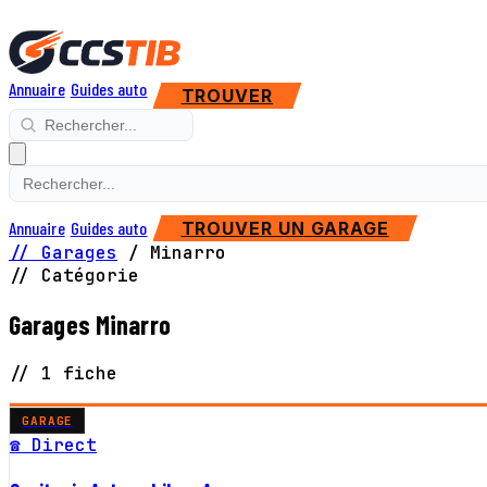
Annuaire
Guides auto
TROUVER
Annuaire
Guides auto
TROUVER UN GARAGE
// Garages
/
Minarro
// Catégorie
Garages Minarro
// 1 fiche
GARAGE
☎ Direct