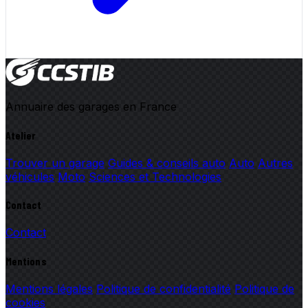
Annuaire des garages en France
Atelier
Trouver un garage
Guides & conseils auto
Auto
Autres
véhicules
Moto
Sciences et Technologies
Contact
Contact
Mentions
Mentions légales
Politique de confidentialité
Politique de
cookies