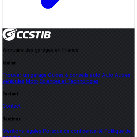
Annuaire des garages en France
Atelier
Trouver un garage
Guides & conseils auto
Auto
Autres
véhicules
Moto
Sciences et Technologies
Contact
Contact
Mentions
Mentions légales
Politique de confidentialité
Politique de
cookies