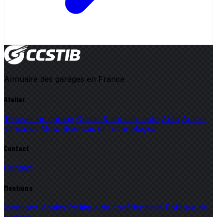
Annuaire des garages en France
Atelier
Trouver un garage
Guides & conseils auto
Auto
Autres
véhicules
Moto
Sciences et Technologies
Contact
Contact
Mentions
Mentions légales
Politique de confidentialité
Politique de
cookies