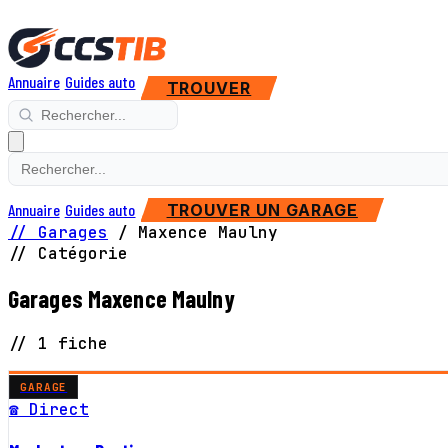
Annuaire
Guides auto
TROUVER
Annuaire
Guides auto
TROUVER UN GARAGE
// Garages
/
Maxence Maulny
// Catégorie
Garages Maxence Maulny
// 1 fiche
GARAGE
☎ Direct