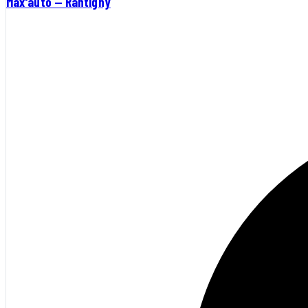
Max'auto — Rantigny