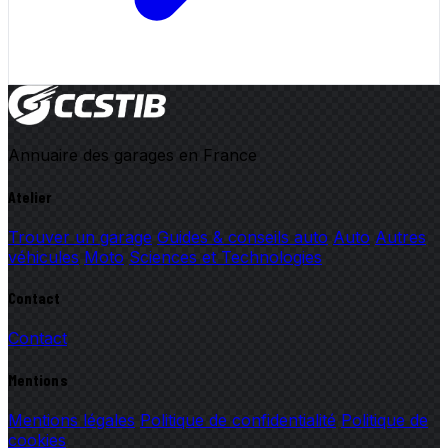
Annuaire des garages en France
Atelier
Trouver un garage
Guides & conseils auto
Auto
Autres
véhicules
Moto
Sciences et Technologies
Contact
Contact
Mentions
Mentions légales
Politique de confidentialité
Politique de
cookies