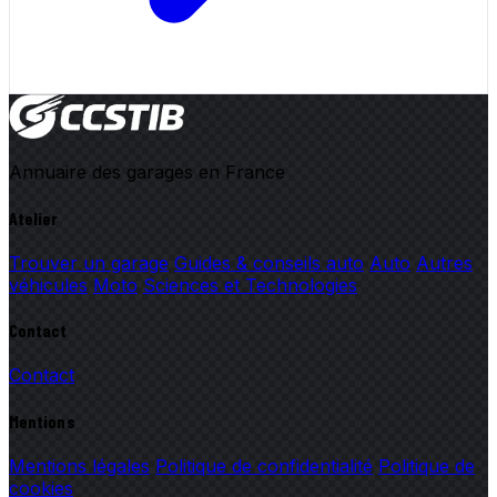
Annuaire des garages en France
Atelier
Trouver un garage
Guides & conseils auto
Auto
Autres
véhicules
Moto
Sciences et Technologies
Contact
Contact
Mentions
Mentions légales
Politique de confidentialité
Politique de
cookies