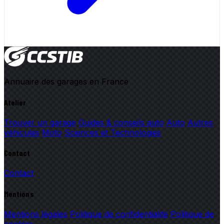
Annuaire des garages en France
Atelier
Trouver un garage
Guides & conseils auto
Auto
Autres
véhicules
Moto
Sciences et Technologies
Contact
Contact
Mentions
Mentions légales
Politique de confidentialité
Politique de
cookies