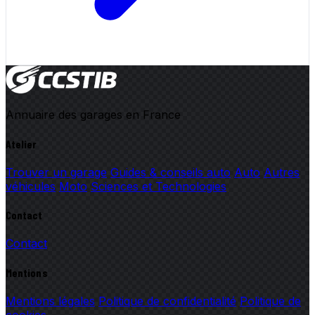
Annuaire des garages en France
Atelier
Trouver un garage
Guides & conseils auto
Auto
Autres
véhicules
Moto
Sciences et Technologies
Contact
Contact
Mentions
Mentions légales
Politique de confidentialité
Politique de
cookies