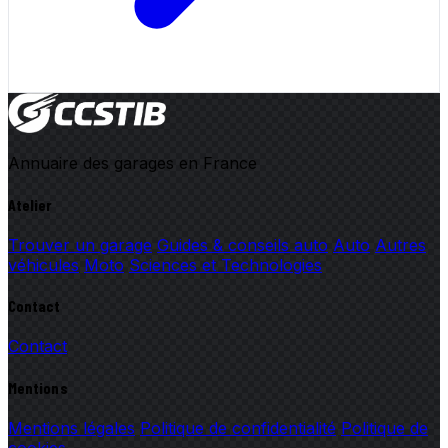
Annuaire des garages en France
Atelier
Trouver un garage
Guides & conseils auto
Auto
Autres
véhicules
Moto
Sciences et Technologies
Contact
Contact
Mentions
Mentions légales
Politique de confidentialité
Politique de
cookies