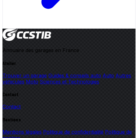
Annuaire des garages en France
Atelier
Trouver un garage
Guides & conseils auto
Auto
Autres
véhicules
Moto
Sciences et Technologies
Contact
Contact
Mentions
Mentions légales
Politique de confidentialité
Politique de
cookies