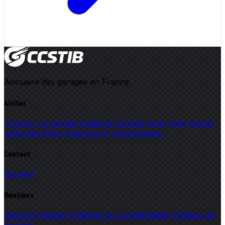
Annuaire des garages en France
Atelier
Trouver un garage
Guides & conseils auto
Auto
Autres
véhicules
Moto
Sciences et Technologies
Contact
Contact
Mentions
Mentions légales
Politique de confidentialité
Politique de
cookies