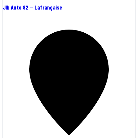
Jlb Auto 82 — Lafrançaise