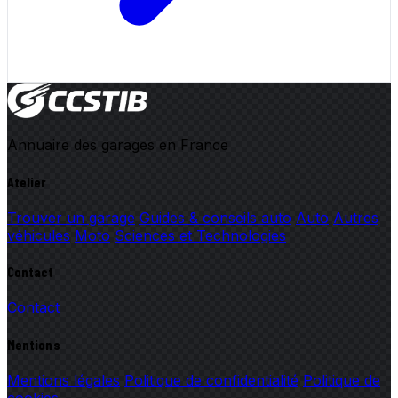
Annuaire des garages en France
Atelier
Trouver un garage
Guides & conseils auto
Auto
Autres
véhicules
Moto
Sciences et Technologies
Contact
Contact
Mentions
Mentions légales
Politique de confidentialité
Politique de
cookies