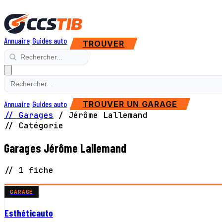
Annuaire
Guides auto
TROUVER
Annuaire
Guides auto
TROUVER UN GARAGE
// Garages
/
Jérôme Lallemand
// Catégorie
Garages Jérôme Lallemand
// 1 fiche
GARAGE
Esthéticauto