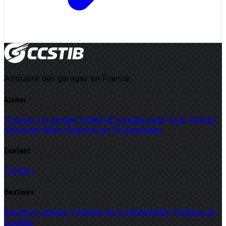
Annuaire des garages en France
Atelier
Trouver un garage
Guides & conseils auto
Auto
Autres
véhicules
Moto
Sciences et Technologies
Contact
Contact
Mentions
Mentions légales
Politique de confidentialité
Politique de
cookies