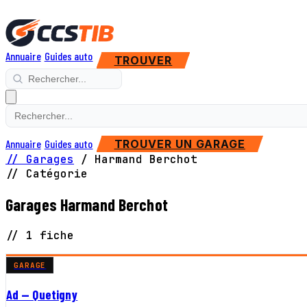
Annuaire
Guides auto
TROUVER
Annuaire
Guides auto
TROUVER UN GARAGE
// Garages
/
Harmand Berchot
// Catégorie
Garages Harmand Berchot
// 1 fiche
GARAGE
Ad — Quetigny