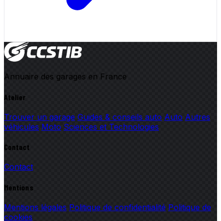
Annuaire des garages en France
Atelier
Trouver un garage
Guides & conseils auto
Auto
Autres
véhicules
Moto
Sciences et Technologies
Contact
Contact
Mentions
Mentions légales
Politique de confidentialité
Politique de
cookies