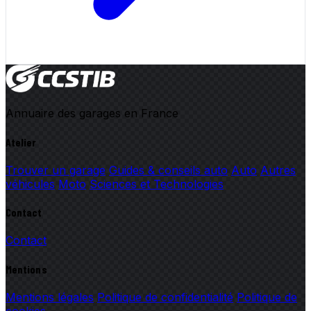
Annuaire des garages en France
Atelier
Trouver un garage
Guides & conseils auto
Auto
Autres
véhicules
Moto
Sciences et Technologies
Contact
Contact
Mentions
Mentions légales
Politique de confidentialité
Politique de
cookies