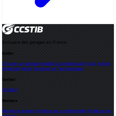
Annuaire des garages en France
Atelier
Trouver un garage
Guides & conseils auto
Auto
Autres
véhicules
Moto
Sciences et Technologies
Contact
Contact
Mentions
Mentions légales
Politique de confidentialité
Politique de
cookies