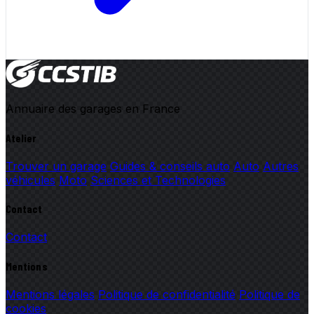
Annuaire des garages en France
Atelier
Trouver un garage
Guides & conseils auto
Auto
Autres
véhicules
Moto
Sciences et Technologies
Contact
Contact
Mentions
Mentions légales
Politique de confidentialité
Politique de
cookies