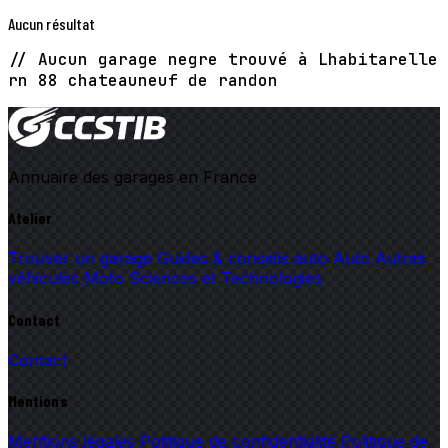
Aucun résultat
// Aucun garage negre trouvé à Lhabitarelle
rn 88 chateauneuf de randon
Annuaire des garages en France
Atelier
Trouver un garage
Guides & conseils auto
Auto
Autres
véhicules
Moto
Sciences et Technologies
Contact
Contact
Mentions
Mentions légales
Politique de confidentialité
Politique de