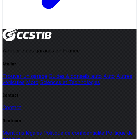
Annuaire des garages en France
Atelier
Trouver un garage
Guides & conseils auto
Auto
Autres
véhicules
Moto
Sciences et Technologies
Contact
Contact
Mentions
Mentions légales
Politique de confidentialité
Politique de
cookies