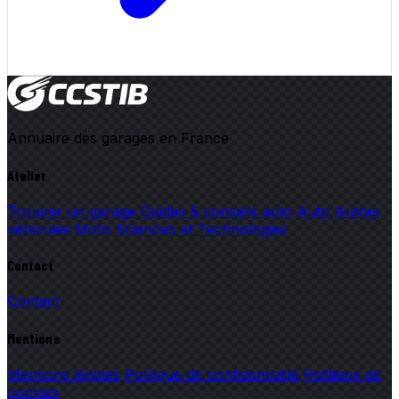
Annuaire des garages en France
Atelier
Trouver un garage
Guides & conseils auto
Auto
Autres
véhicules
Moto
Sciences et Technologies
Contact
Contact
Mentions
Mentions légales
Politique de confidentialité
Politique de
cookies