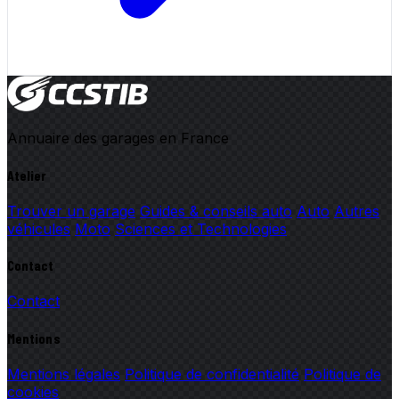
Annuaire des garages en France
Atelier
Trouver un garage
Guides & conseils auto
Auto
Autres
véhicules
Moto
Sciences et Technologies
Contact
Contact
Mentions
Mentions légales
Politique de confidentialité
Politique de
cookies