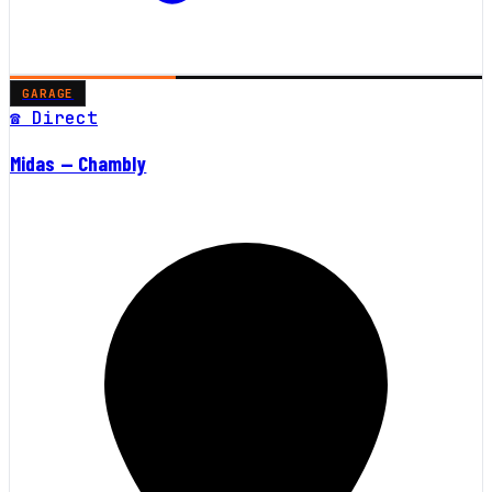
GARAGE
☎ Direct
Midas — Chambly