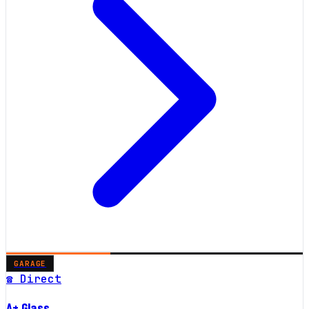
GARAGE
☎ Direct
A+ Glass