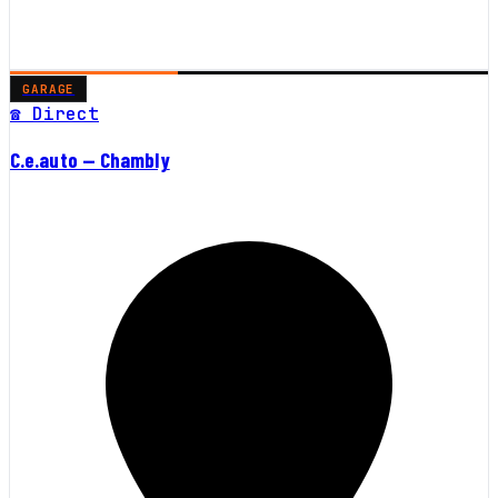
GARAGE
☎ Direct
C.e.auto — Chambly