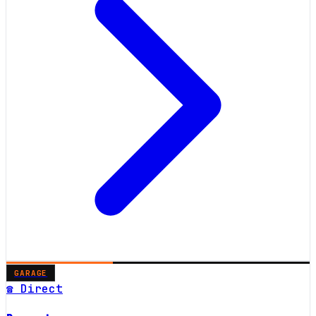
GARAGE
☎ Direct