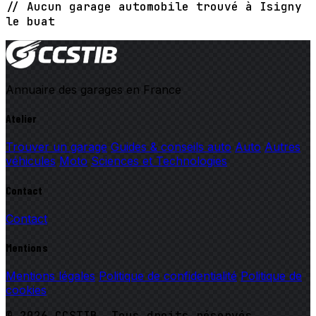
// Aucun garage automobile trouvé à Isigny
le buat
Annuaire des garages en France
Atelier
Trouver un garage
Guides & conseils auto
Auto
Autres
véhicules
Moto
Sciences et Technologies
Contact
Contact
Mentions
Mentions légales
Politique de confidentialité
Politique de
cookies
© 2026 CCSTIB. Tous droits réservés.