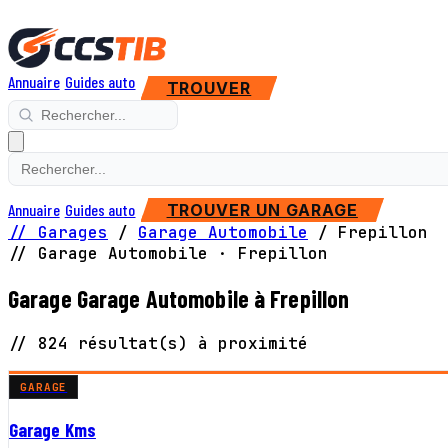
Annuaire
Guides auto
TROUVER
Annuaire
Guides auto
TROUVER UN GARAGE
// Garages
/
Garage Automobile
/
Frepillon
// Garage Automobile · Frepillon
Garage Garage Automobile à Frepillon
// 824 résultat(s) à proximité
GARAGE
Garage Kms