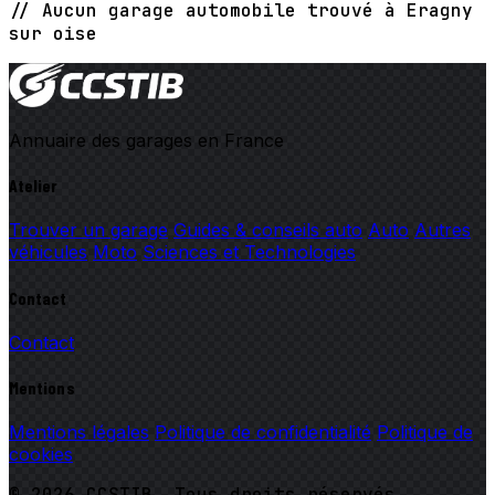
// Aucun garage automobile trouvé à Eragny
sur oise
Annuaire des garages en France
Atelier
Trouver un garage
Guides & conseils auto
Auto
Autres
véhicules
Moto
Sciences et Technologies
Contact
Contact
Mentions
Mentions légales
Politique de confidentialité
Politique de
cookies
© 2026 CCSTIB. Tous droits réservés.