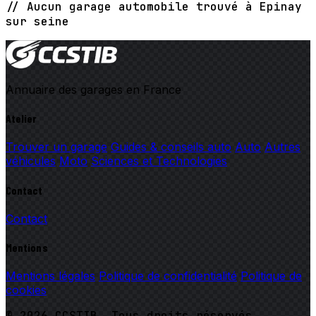
// Aucun garage automobile trouvé à Epinay
sur seine
Annuaire des garages en France
Atelier
Trouver un garage
Guides & conseils auto
Auto
Autres
véhicules
Moto
Sciences et Technologies
Contact
Contact
Mentions
Mentions légales
Politique de confidentialité
Politique de
cookies
© 2026 CCSTIB. Tous droits réservés.