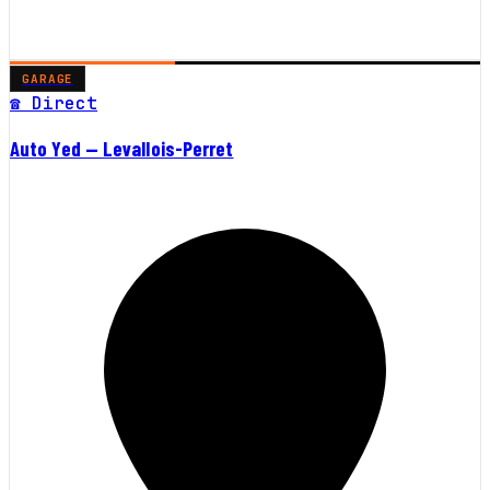
GARAGE
☎ Direct
Auto Yed — Levallois-Perret