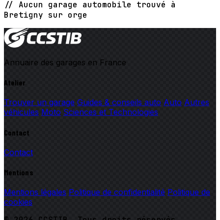
// Aucun garage automobile trouvé à
Bretigny sur orge
Annuaire des garages en France
Atelier
Trouver un garage
Guides & conseils auto
Auto
Autres
véhicules
Moto
Sciences et Technologies
Contact
Contact
Mentions
Mentions légales
Politique de confidentialité
Politique de
cookies
© 2026 CCSTIB. Tous droits réservés.