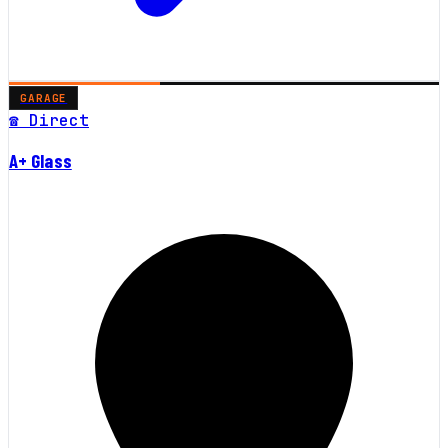
GARAGE
☎ Direct
A+ Glass