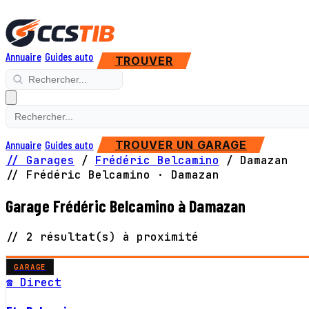
Annuaire
Guides auto
TROUVER
Annuaire
Guides auto
TROUVER UN GARAGE
// Garages
/
Frédéric Belcamino
/
Damazan
// Frédéric Belcamino · Damazan
Garage Frédéric Belcamino à Damazan
// 2 résultat(s) à proximité
GARAGE
☎ Direct