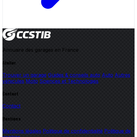
Annuaire des garages en France
Atelier
Trouver un garage
Guides & conseils auto
Auto
Autres
véhicules
Moto
Sciences et Technologies
Contact
Contact
Mentions
Mentions légales
Politique de confidentialité
Politique de
cookies