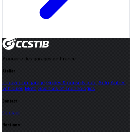
Annuaire des garages en France
Atelier
Trouver un garage
Guides & conseils auto
Auto
Autres
véhicules
Moto
Sciences et Technologies
Contact
Contact
Mentions