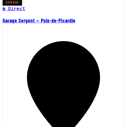
GARAGE
☎ Direct
Garage Sergent — Poix-de-Picardie