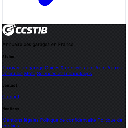
Annuaire des garages en France
Atelier
Trouver un garage
Guides & conseils auto
Auto
Autres
véhicules
Moto
Sciences et Technologies
Contact
Contact
Mentions
Mentions légales
Politique de confidentialité
Politique de
cookies