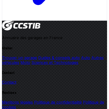
Annuaire des garages en France
Atelier
Trouver un garage
Guides & conseils auto
Auto
Autres
véhicules
Moto
Sciences et Technologies
Contact
Contact
Mentions
Mentions légales
Politique de confidentialité
Politique de
cookies