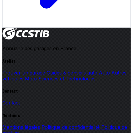
Annuaire des garages en France
Atelier
Trouver un garage
Guides & conseils auto
Auto
Autres
véhicules
Moto
Sciences et Technologies
Contact
Contact
Mentions
Mentions légales
Politique de confidentialité
Politique de
cookies