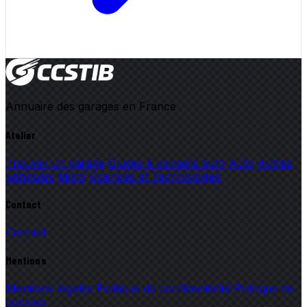
Annuaire des garages en France
Atelier
Trouver un garage
Guides & conseils auto
Auto
Autres
véhicules
Moto
Sciences et Technologies
Contact
Contact
Mentions
Mentions légales
Politique de confidentialité
Politique de
cookies