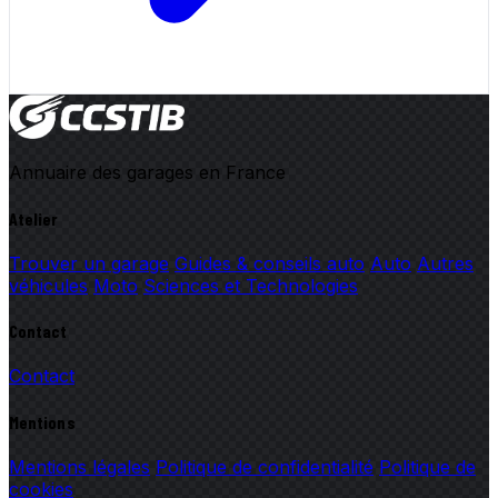
Annuaire des garages en France
Atelier
Trouver un garage
Guides & conseils auto
Auto
Autres
véhicules
Moto
Sciences et Technologies
Contact
Contact
Mentions
Mentions légales
Politique de confidentialité
Politique de
cookies