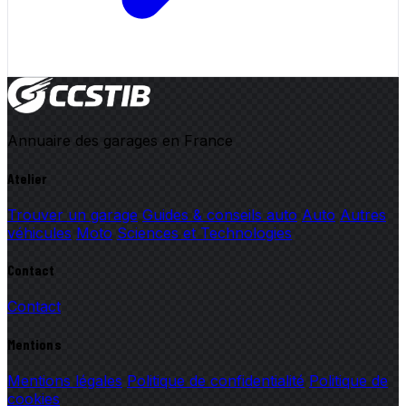
Annuaire des garages en France
Atelier
Trouver un garage
Guides & conseils auto
Auto
Autres
véhicules
Moto
Sciences et Technologies
Contact
Contact
Mentions
Mentions légales
Politique de confidentialité
Politique de
cookies