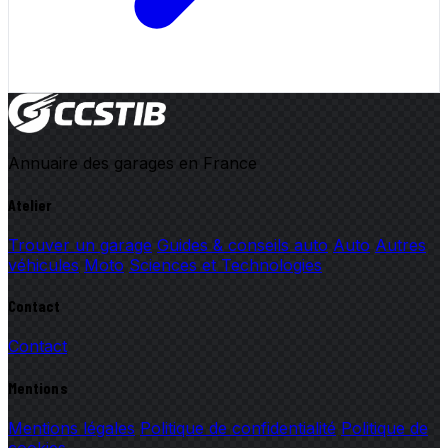
Annuaire des garages en France
Atelier
Trouver un garage
Guides & conseils auto
Auto
Autres
véhicules
Moto
Sciences et Technologies
Contact
Contact
Mentions
Mentions légales
Politique de confidentialité
Politique de
cookies