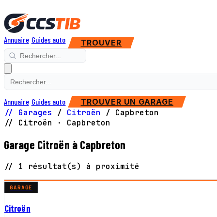
Annuaire
Guides auto
TROUVER
Annuaire
Guides auto
TROUVER UN GARAGE
// Garages
/
Citroën
/
Capbreton
// Citroën · Capbreton
Garage Citroën à Capbreton
// 1 résultat(s) à proximité
GARAGE
Citroën