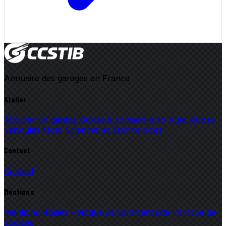
Annuaire des garages en France
Atelier
Trouver un garage
Guides & conseils auto
Auto
Autres
véhicules
Moto
Sciences et Technologies
Contact
Contact
Mentions
Mentions légales
Politique de confidentialité
Politique de
cookies