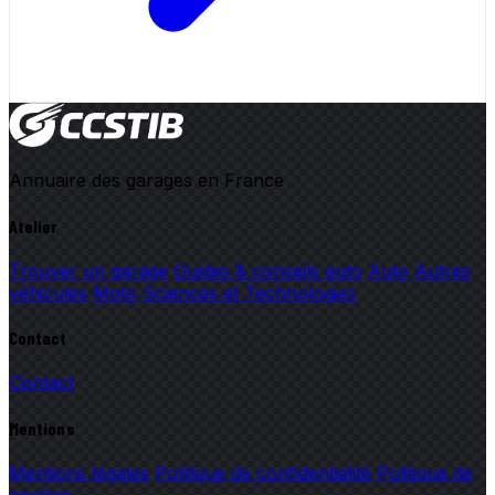
Annuaire des garages en France
Atelier
Trouver un garage
Guides & conseils auto
Auto
Autres
véhicules
Moto
Sciences et Technologies
Contact
Contact
Mentions
Mentions légales
Politique de confidentialité
Politique de
cookies