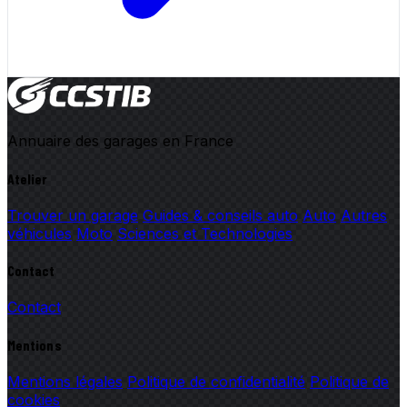
Annuaire des garages en France
Atelier
Trouver un garage
Guides & conseils auto
Auto
Autres
véhicules
Moto
Sciences et Technologies
Contact
Contact
Mentions
Mentions légales
Politique de confidentialité
Politique de
cookies