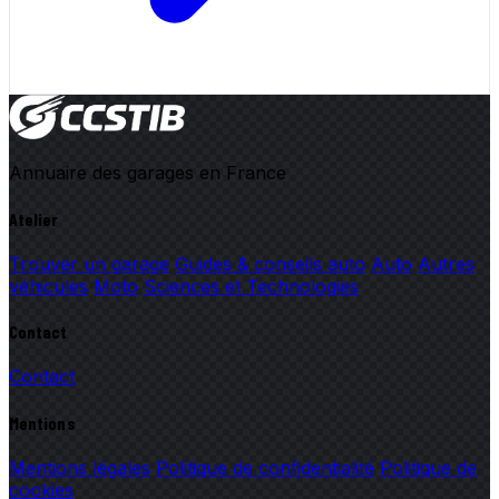
Annuaire des garages en France
Atelier
Trouver un garage
Guides & conseils auto
Auto
Autres
véhicules
Moto
Sciences et Technologies
Contact
Contact
Mentions
Mentions légales
Politique de confidentialité
Politique de
cookies